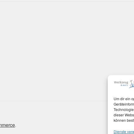
Um dir ein o
Geräteinfor
Technologien
dieser Websi
können best
ommerce
.
Dienste ver