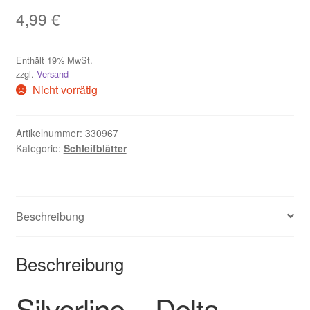
4,99
€
Widerruf
Zahlungsweisen
Enthält 19% MwSt.
zzgl.
Versand
Nicht vorrätig
Artikelnummer:
330967
Kategorie:
Schleifblätter
Beschreibung
Beschreibung
Silverline – Delta-