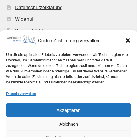
Datenschutzerklärung
Widerruf
Versand & Lieferung
Cookie-Zustimmung verwalten
Zahlungsweisen
Allgemeine Geschäftsbedingungen
Um dir ein optimales Erlebnis zu bieten, verwenden wir Technologien wie
Cookies, um Geräteinformationen zu speichern und/oder darauf
Cookie-Richtlinie (EU)
zuzugreifen. Wenn du diesen Technologien zustimmst, können wir Daten
wie das Surfverhalten oder eindeutige IDs auf dieser Website verarbeiten.
Wenn du deine Zustimmung nicht erteilst oder zurückziehst, können
bestimmte Merkmale und Funktionen beeinträchtigt werden.
Dienste verwalten
© Werkzeug und mehr 2026
Akzeptieren
Datenschutzerklärung
Erstellt mit WooCommerce
.
Ablehnen
Vertrag widerrufen