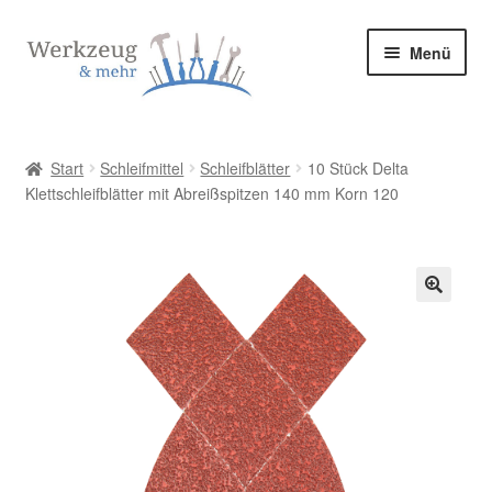
Zur
Zum
Menü
Navigation
Inhalt
springen
springen
Start
Start
Schleifmittel
Schleifblätter
10 Stück Delta
Klettschleifblätter mit Abreißspitzen 140 mm Korn 120
Allgemeine Geschäftsbedingungen
Bestellung bestätigen & absenden
Cookie-Richtlinie (EU)
🔍
Datenschutzerklärung
Datenschutzerklärung
Homepage