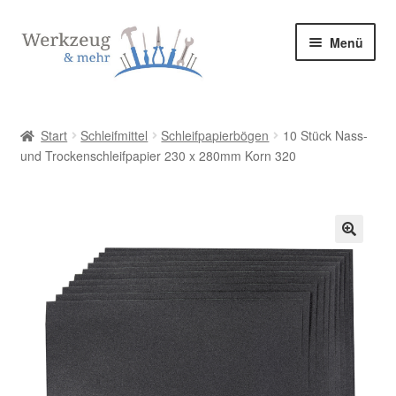
Zur
Zum
Menü
Navigation
Inhalt
springen
springen
Start
Start
Schleifmittel
Schleifpapierbögen
10 Stück Nass-
und Trockenschleifpapier 230 x 280mm Korn 320
Allgemeine Geschäftsbedingungen
Bestellung bestätigen & absenden
Cookie-Richtlinie (EU)
🔍
Datenschutzerklärung
Datenschutzerklärung
Homepage