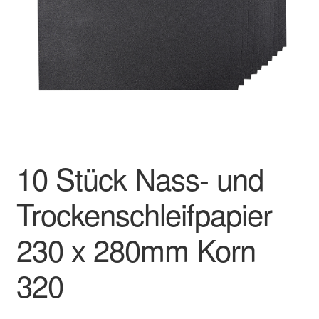
Impressum
Kasse
Kontakt
Mein Konto
10 Stück Nass- und
Über uns
Trockenschleifpapier
Versand & Lieferung
230 x 280mm Korn
Vertrag widerrufen
320
Warenkorb