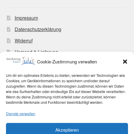
Impressum
Datenschutzerklärung
Widerruf
Versand & Lieferung
Cookie-Zustimmung verwalten
Zahlungsweisen
Allgemeine Geschäftsbedingungen
Um dir ein optimales Erlebnis zu bieten, verwenden wir Technologien wie
Cookies, um Geräteinformationen zu speichern und/oder darauf
Cookie-Richtlinie (EU)
zuzugreifen. Wenn du diesen Technologien zustimmst, können wir Daten
wie das Surfverhalten oder eindeutige IDs auf dieser Website verarbeiten.
Wenn du deine Zustimmung nicht erteilst oder zurückziehst, können
bestimmte Merkmale und Funktionen beeinträchtigt werden.
Dienste verwalten
© Werkzeug und mehr 2026
Akzeptieren
Datenschutzerklärung
Erstellt mit WooCommerce
.