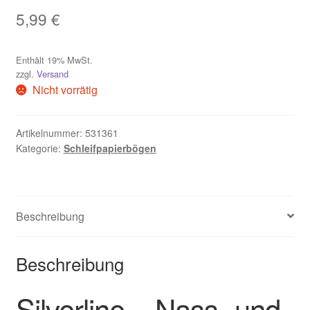
5,99
€
Widerruf
Zahlungsweisen
Enthält 19% MwSt.
zzgl.
Versand
Nicht vorrätig
Artikelnummer:
531361
Kategorie:
Schleifpapierbögen
Beschreibung
Beschreibung
Silverline – Nass- und