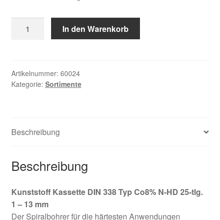
Kunststoff
In den Warenkorb
Kassette
DIN
338
Typ
Artikelnummer:
60024
Kategorie:
Sortimente
Co8%
N-
HD
25-
Beschreibung
tlg.
1
-
Beschreibung
13
mm
Kunststoff Kassette DIN 338 Typ Co8% N-HD 25-tlg.
Menge
1 – 13 mm
Der Spiralbohrer für die härtesten Anwendungen