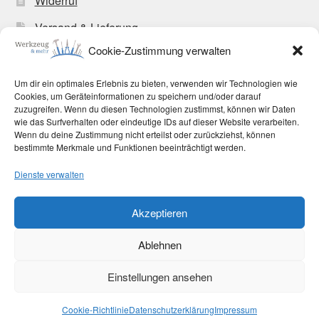
Widerruf
Versand & Lieferung
Cookie-Zustimmung verwalten
Zahlungsweisen
Allgemeine Geschäftsbedingungen
Um dir ein optimales Erlebnis zu bieten, verwenden wir Technologien wie
Cookies, um Geräteinformationen zu speichern und/oder darauf
Cookie-Richtlinie (EU)
zuzugreifen. Wenn du diesen Technologien zustimmst, können wir Daten
wie das Surfverhalten oder eindeutige IDs auf dieser Website verarbeiten.
Wenn du deine Zustimmung nicht erteilst oder zurückziehst, können
bestimmte Merkmale und Funktionen beeinträchtigt werden.
Dienste verwalten
© Werkzeug und mehr 2026
Akzeptieren
Datenschutzerklärung
Erstellt mit WooCommerce
.
Ablehnen
Vertrag widerrufen
Einstellungen ansehen
0
Cookie-Richtlinie
Datenschutzerklärung
Impressum
Suchen
Suchen