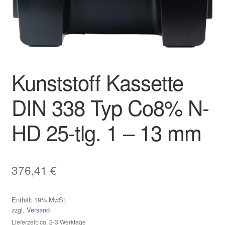
Widerruf
Zahlungsweisen
Kunststoff Kassette
DIN 338 Typ Co8% N-
HD 25-tlg. 1 – 13 mm
376,41
€
Enthält 19% MwSt.
zzgl.
Versand
Lieferzeit: ca. 2-3 Werktage