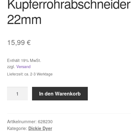
Kupferrohrabschneider
Widerruf
22mm
Zahlungsweisen
15,99
€
Enthält 19% MwSt.
zzgl.
Versand
Lieferzeit: ca. 2-3 Werktage
Dickie
In den Warenkorb
Dyer
-
Rotations-
Kupferrohrabschneider
Artikelnummer:
628230
Kategorie:
Dickie Dyer
22mm
Menge