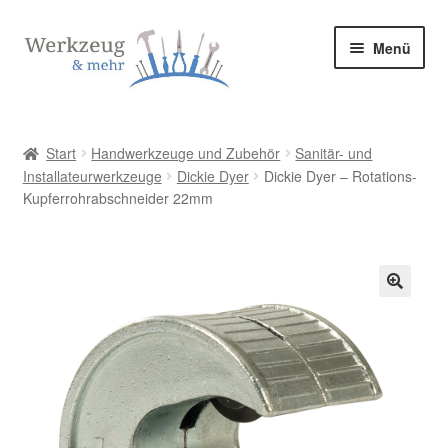
Zur
Zum
Menü
Navigation
Inhalt
springen
springen
Start
Start
Handwerkzeuge und Zubehör
Sanitär- und
Installateurwerkzeuge
Dickie Dyer
Dickie Dyer – Rotations-
Allgemeine Geschäftsbedingungen
Kupferrohrabschneider 22mm
Bestellung bestätigen & absenden
Cookie-Richtlinie (EU)
🔍
Datenschutzerklärung
Datenschutzerklärung
Homepage