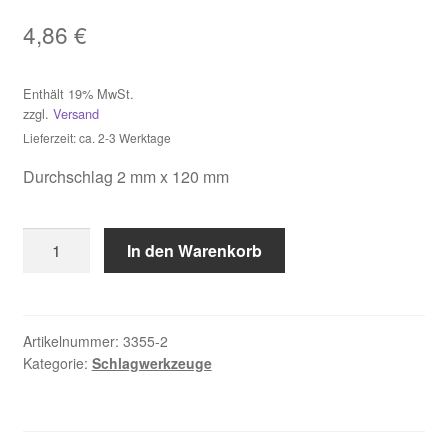
4,86
€
Impressum
Enthält 19% MwSt.
Kasse
zzgl.
Versand
Lieferzeit: ca. 2-3 Werktage
Kontakt
Durchschlag 2 mm x 120 mm
Mein Konto
Durchschlag
In den Warenkorb
Über uns
2
mm
Versand & Lieferung
x
120
Artikelnummer:
3355-2
Kategorie:
Schlagwerkzeuge
mm
Vertrag widerrufen
Menge
Warenkorb