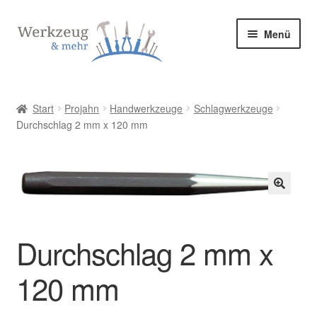
Zur
Zum
Menü
Navigation
Inhalt
springen
springen
Start
Start
Projahn
Handwerkzeuge
Schlagwerkzeuge
Durchschlag 2 mm x 120 mm
Allgemeine Geschäftsbedingungen
Bestellung bestätigen & absenden
Cookie-Richtlinie (EU)
🔍
Datenschutzerklärung
Durchschlag 2 mm x
120 mm
Datenschutzerklärung
Homepage