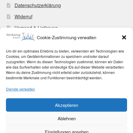
Datenschutzerklärung
Widerruf
Versand & Lieferung
Cookie-Zustimmung verwalten
Zahlungsweisen
Allgemeine Geschäftsbedingungen
Um dir ein optimales Erlebnis zu bieten, verwenden wir Technologien wie
Cookies, um Geräteinformationen zu speichern und/oder darauf
Cookie-Richtlinie (EU)
zuzugreifen. Wenn du diesen Technologien zustimmst, können wir Daten
wie das Surfverhalten oder eindeutige IDs auf dieser Website verarbeiten.
Wenn du deine Zustimmung nicht erteilst oder zurückziehst, können
bestimmte Merkmale und Funktionen beeinträchtigt werden.
Dienste verwalten
© Werkzeug und mehr 2026
Akzeptieren
Datenschutzerklärung
Erstellt mit WooCommerce
.
Ablehnen
Vertrag widerrufen
Einstellungen ansehen