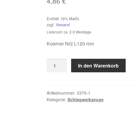
4,86
€
Enthält 19% MwSt.
zzgl.
Versand
Lieferzeit: ca. 2-3 Werktage
Koerner Nr2 L120 mm
Körner
In den Warenkorb
Nr2
L120
mm
Menge
Artikelnummer:
3370-1
Kategorie:
Schlagwerkzeuge