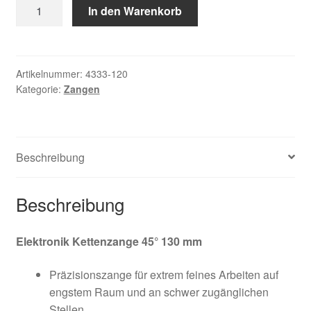
Elektronik
In den Warenkorb
Widerruf
Kettenzange
45°
Zahlungsweisen
130
mm
Artikelnummer:
4333-120
Kategorie:
Zangen
Menge
Beschreibung
Beschreibung
Elektronik Kettenzange 45° 130 mm
Präzisionszange für extrem feines Arbeiten auf
engstem Raum und an schwer zugänglichen
Stellen