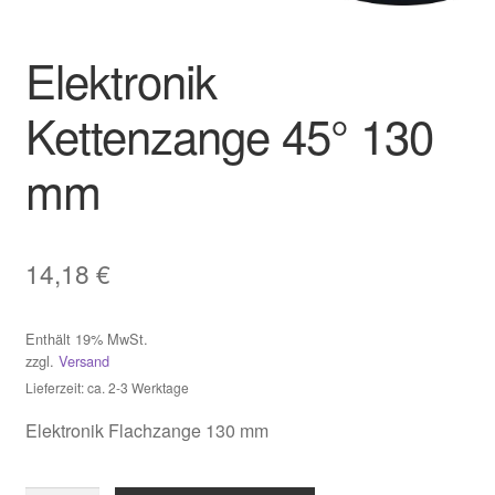
Impressum
Elektronik
Kasse
Kettenzange 45° 130
mm
Kontakt
Mein Konto
14,18
€
Über uns
Enthält 19% MwSt.
Versand & Lieferung
zzgl.
Versand
Lieferzeit: ca. 2-3 Werktage
Vertrag widerrufen
Elektronik Flachzange 130 mm
Warenkorb