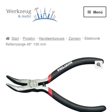
Zur
Zum
Menü
Navigation
Inhalt
springen
springen
Start
Start
Projahn
Handwerkzeuge
Zangen
Elektronik
Kettenzange 45° 130 mm
Allgemeine Geschäftsbedingungen
Bestellung bestätigen & absenden
Cookie-Richtlinie (EU)
🔍
Datenschutzerklärung
Datenschutzerklärung
Homepage