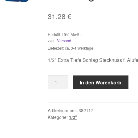
31,28
€
Enthält 19% MwSt.
zzgl.
Versand
Lieferzeit: ca. 3-4 Werktage
1/2″ Extra Tiefe Schlag Stecknuss f. Alu
1/2"
In den Warenkorb
Extra
Tiefe
Schlag
Stecknuss
Artikelnummer:
382117
Kategorie:
1/2"
f.
Alufelgen
17mm