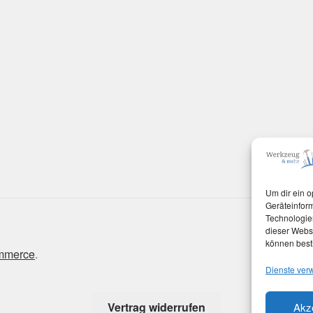
Um dir ein o
Geräteinfor
Technologien
dieser Websi
können best
ommerce
.
Dienste ver
Vertrag widerrufen
Akz