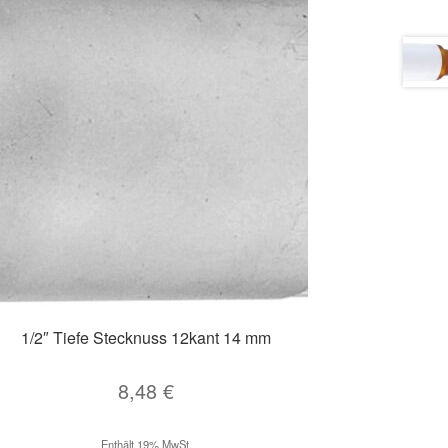
1/2″ Tiefe Stecknuss 12kant 14 mm
8,48
€
Enthält 19% MwSt.