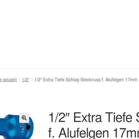
stellung bestätigen & absenden
Cookie-Richtlinie (EU)
e einzeln
1/2"
1/2″ Extra Tiefe Schlag Stecknuss f. Alufelgen 17mm
ng
Homepage
Impressum
Kasse
Kontakt
Mein Konto
Über uns
renkorb
Widerruf
Zahlungsweisen
1/2″ Extra Tiefe
f. Alufelgen 17
🔍