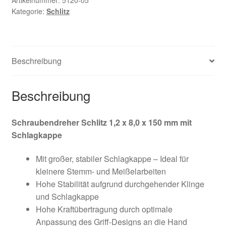
Artikelnummer:
5120-05
Kategorie:
Schlitz
x
Widerruf
150
mm
Zahlungsweisen
mit
Beschreibung
Schlagkappe
Menge
Beschreibung
Schraubendreher Schlitz 1,2 x 8,0 x 150 mm mit
Schlagkappe
Mit großer, stabiler Schlagkappe – Ideal für
kleinere Stemm- und Meißelarbeiten
Hohe Stabilität aufgrund durchgehender Klinge
und Schlagkappe
Hohe Kraftübertragung durch optimale
Anpassung des Griff-Designs an die Hand