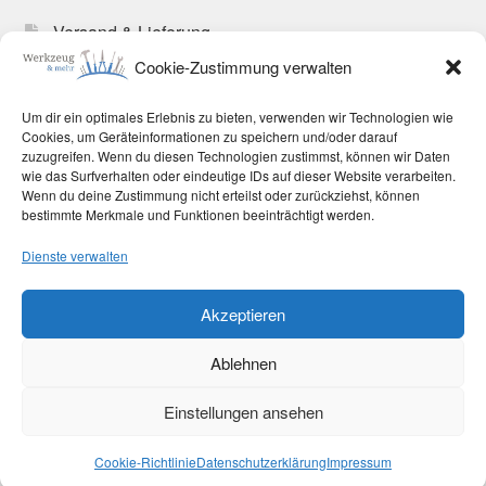
Versand & Lieferung
Cookie-Zustimmung verwalten
Zahlungsweisen
Allgemeine Geschäftsbedingungen
Um dir ein optimales Erlebnis zu bieten, verwenden wir Technologien wie
Cookies, um Geräteinformationen zu speichern und/oder darauf
Cookie-Richtlinie (EU)
zuzugreifen. Wenn du diesen Technologien zustimmst, können wir Daten
wie das Surfverhalten oder eindeutige IDs auf dieser Website verarbeiten.
Wenn du deine Zustimmung nicht erteilst oder zurückziehst, können
bestimmte Merkmale und Funktionen beeinträchtigt werden.
Dienste verwalten
© Werkzeug und mehr 2026
Akzeptieren
Datenschutzerklärung
Erstellt mit WooCommerce
.
Ablehnen
Vertrag widerrufen
Einstellungen ansehen
0
Cookie-Richtlinie
Datenschutzerklärung
Impressum
Suchen
Suchen