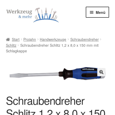
Zur
Zum
Menü
Navigation
Inhalt
springen
springen
Start
Start
Projahn
Handwerkzeuge
Schraubendreher
Schlitz
Schraubendreher Schlitz 1,2 x 8,0 x 150 mm mit
Allgemeine Geschäftsbedingungen
Schlagkappe
Bestellung bestätigen & absenden
Cookie-Richtlinie (EU)
🔍
Datenschutzerklärung
Schraubendreher
Datenschutzerklärung
Schlitz 1,2 x 8,0 x 150
Homepage