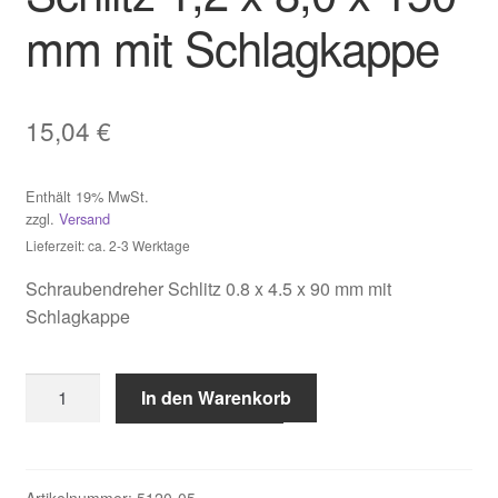
mm mit Schlagkappe
Impressum
Kasse
15,04
€
Kontakt
Enthält 19% MwSt.
zzgl.
Versand
Mein Konto
Lieferzeit: ca. 2-3 Werktage
Schraubendreher Schlitz 0.8 x 4.5 x 90 mm mit
Über uns
Schlagkappe
Versand & Lieferung
Schraubendreher
In den Warenkorb
Vertrag widerrufen
Schlitz
1,2
Warenkorb
x
8,0