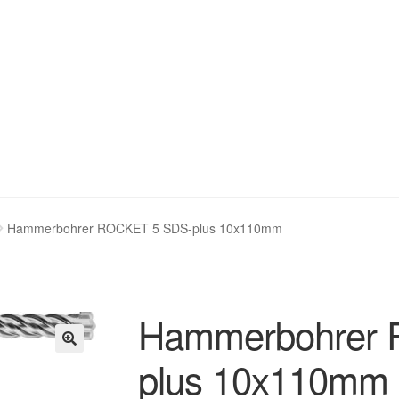
stellung bestätigen & absenden
Cookie-Richtlinie (EU)
Hammerbohrer ROCKET 5 SDS-plus 10x110mm
ng
Homepage
Impressum
Kasse
Kontakt
Mein Konto
Über uns
renkorb
Widerruf
Zahlungsweisen
Hammerbohrer
plus 10x110mm
🔍