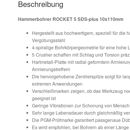
Beschreibung
Hammerbohrer ROCKET 5 SDS-plus 10x110mm
Hergestellt aus hochwertigem, speziell für di
Vergütungsstahl
4-spiralige Bohrkörpergeometrie für eine hohe
5 Crusher schaffen mit Schlag und Torsion prä
Hartmetall-Platte mit radial geformtem Armieru
Armierungstreffern
Die hervorgehobene Zentrierspitze sorgt für la
extremen Anwendungen
Verschleißmarken zeigen, ob das Werkzeug no
geeignet ist
Geringe Vibrationen zur Schonung von Mensch
Sehr lange Lebensdauer durch gleichmäßig vert
Die PGM-Prüfmarke garantiert passgenaue Dübe
Es wird empfohlen, bei Bohrern ab einer Läng