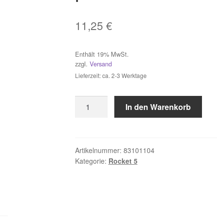
11,25
€
Enthält 19% MwSt.
zzgl.
Versand
Lieferzeit: ca. 2-3 Werktage
Hammerbohrer
In den Warenkorb
ROCKET
5
SDS-
plus
Artikelnummer:
83101104
Kategorie:
Rocket 5
10x110mm
Menge