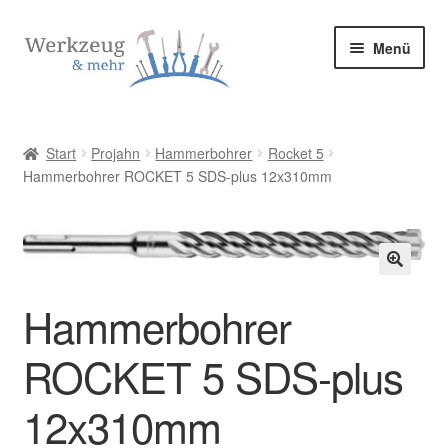
Zur
Zum
Menü
Navigation
Inhalt
springen
springen
Start
Start
Projahn
Hammerbohrer
Rocket 5
Hammerbohrer ROCKET 5 SDS-plus 12x310mm
Allgemeine Geschäftsbedingungen
Bestellung bestätigen & absenden
Cookie-Richtlinie (EU)
🔍
Hammerbohrer
Datenschutzerklärung
ROCKET 5 SDS-plus
Datenschutzerklärung
12x310mm
Homepage