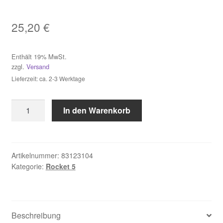
Impressum
25,20
€
Kasse
Enthält 19% MwSt.
zzgl.
Versand
Kontakt
Lieferzeit: ca. 2-3 Werktage
Mein Konto
Hammerbohrer
In den Warenkorb
ROCKET
Über uns
5
SDS-
plus
Versand & Lieferung
Artikelnummer:
83123104
Kategorie:
Rocket 5
12x310mm
Menge
Vertrag widerrufen
Warenkorb
Beschreibung