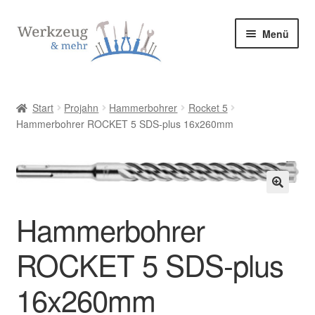
Zur
Zum
Menü
Navigation
Inhalt
springen
springen
Start
Start
Projahn
Hammerbohrer
Rocket 5
Hammerbohrer ROCKET 5 SDS-plus 16x260mm
Allgemeine Geschäftsbedingungen
Bestellung bestätigen & absenden
Cookie-Richtlinie (EU)
🔍
Hammerbohrer
Datenschutzerklärung
ROCKET 5 SDS-plus
Datenschutzerklärung
16x260mm
Homepage