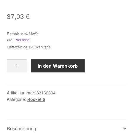
Impressum
37,03
€
Kasse
Enthält 19% MwSt.
zzgl.
Versand
Kontakt
Lieferzeit: ca. 2-3 Werktage
Mein Konto
Hammerbohrer
In den Warenkorb
ROCKET
Über uns
5
SDS-
plus
Versand & Lieferung
Artikelnummer:
83162604
Kategorie:
Rocket 5
16x260mm
Menge
Vertrag widerrufen
Warenkorb
Beschreibung