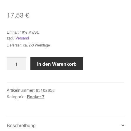
17,53
€
Impressum
Kasse
Enthält 19% MwSt.
zzgl.
Versand
Kontakt
Lieferzeit: ca. 2-3 Werktage
Hammerbohrer
Mein Konto
In den Warenkorb
ROCKET
7
Über uns
SDS-
plus
Artikelnummer:
83102658
Versand & Lieferung
Kategorie:
Rocket 7
10x265
mm
Vertrag widerrufen
Menge
Warenkorb
Beschreibung