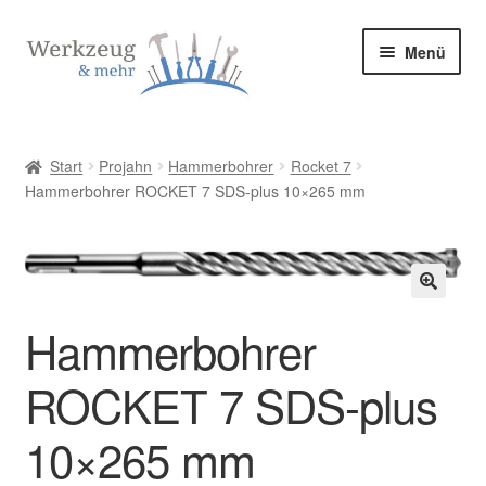
Zur
Zum
Menü
Navigation
Inhalt
springen
springen
Start
Start
Projahn
Hammerbohrer
Rocket 7
Hammerbohrer ROCKET 7 SDS-plus 10×265 mm
Allgemeine Geschäftsbedingungen
Bestellung bestätigen & absenden
Cookie-Richtlinie (EU)
🔍
Hammerbohrer
Datenschutzerklärung
ROCKET 7 SDS-plus
Datenschutzerklärung
10×265 mm
Homepage