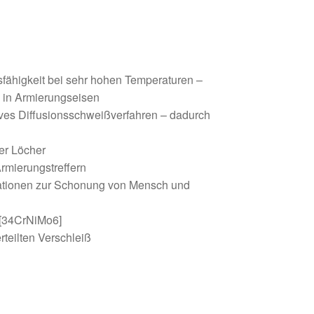
dsfähigkeit bei sehr hohen Temperaturen –
n in Armierungseisen
ives Diffusionsschweißverfahren – dadurch
er Löcher
rmierungstreffern
brationen zur Schonung von Mensch und
 [34CrNiMo6]
rteilten Verschleiß