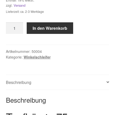
Enthält 19% MwSt.
zzgl.
Versand
Widerruf
Lieferzeit: ca. 2-3 Werktage
Zahlungsweisen
Topfbürste
In den Warenkorb
für
Winkelschleifer
Menge
Artikelnummer:
50004
Kategorie:
Winkelschleifer
Beschreibung
Beschreibung