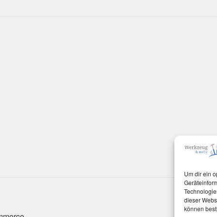
Um dir ein o
Geräteinfor
Technologien
dieser Websi
können best
ommerce
.