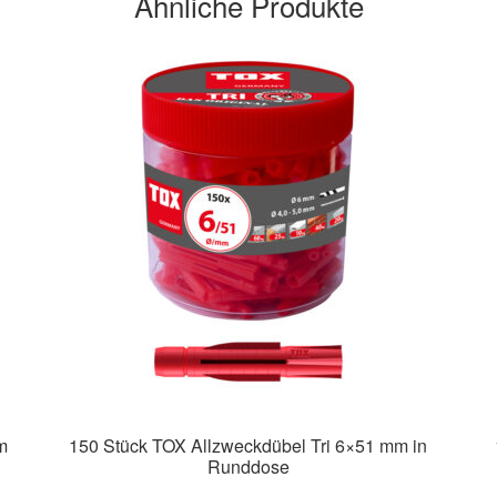
Ähnliche Produkte
m
150 Stück TOX Allzweckdübel Tri 6×51 mm in
Runddose