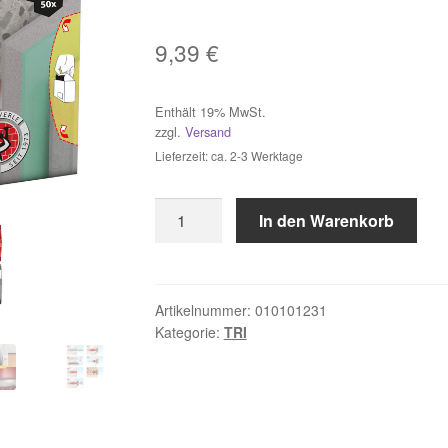
9,39
€
Enthält 19% MwSt.
zzgl.
Versand
Lieferzeit: ca. 2-3 Werktage
50
In den Warenkorb
Stück
TOX
Allzweckdübel
Tri
Artikelnummer:
010101231
Kategorie:
TRI
6x36
mm
+
Schraube
Menge