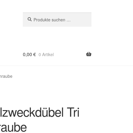
Suchen
Suchen
nach:
0,00
€
0 Artikel
chraube
lzweckdübel Tri
raube