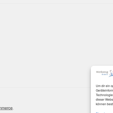
Um dir ein o
Geräteinfor
Technologien
dieser Websi
können best
ommerce
.