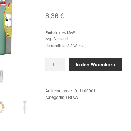
6,36
€
Enthält 19% MwSt.
zzgl.
Versand
Lieferzeit: ca. 2-3 Werktage
100
In den Warenkorb
Stück
TOX
Allzweckdübel
Trika
Artikelnummer:
011100061
Kategorie:
TRIKA
6x51
mm
Menge