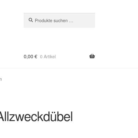
Suchen
Suchen
nach:
0,00
€
0 Artikel
m
Allzweckdübel