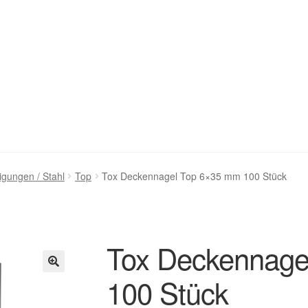
stellung bestätigen & absenden
Cookie-Richtlinie (EU)
igungen / Stahl
Top
Tox Deckennagel Top 6×35 mm 100 Stück
ng
Homepage
Impressum
Kasse
Kontakt
Mein Konto
Über uns
renkorb
Widerruf
Zahlungsweisen
Tox Deckennage
100 Stück
🔍