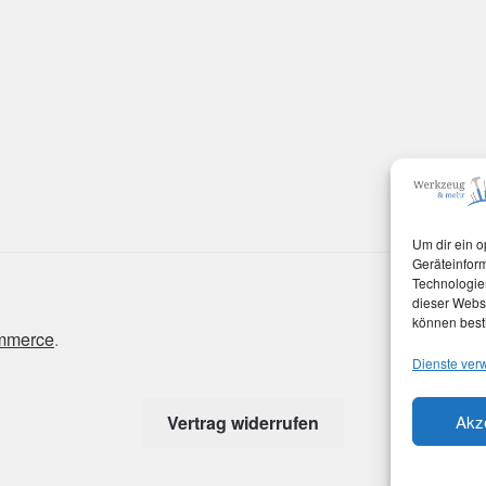
Um dir ein o
Geräteinfor
Technologien
dieser Websi
können best
ommerce
.
Dienste ver
Akz
Vertrag widerrufen