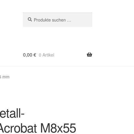
Suchen
Suchen
nach:
0,00
€
0 Artikel
55 mm
tall-
Acrobat M8x55