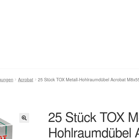
stellung bestätigen & absenden
Cookie-Richtlinie (EU)
gungen
Acrobat
25 Stück TOX Metall-Hohlraumdübel Acrobat M8x
ng
Homepage
Impressum
Kasse
Kontakt
Mein Konto
Über uns
renkorb
Widerruf
Zahlungsweisen
25 Stück TOX Me
Hohlraumdübel 
🔍