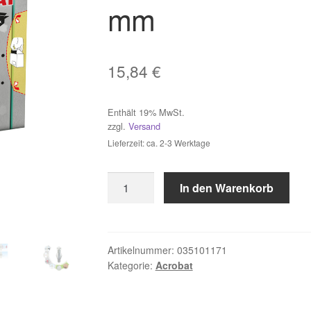
mm
15,84
€
Enthält 19% MwSt.
zzgl.
Versand
Lieferzeit: ca. 2-3 Werktage
25
In den Warenkorb
Stück
TOX
Metall-
Hohlraumdübel
Artikelnummer:
035101171
Kategorie:
Acrobat
Acrobat
M8x55
mm