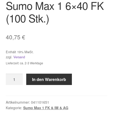
Sumo Max 1 6×40 FK
Widerruf
(100 Stk.)
Zahlungsweisen
40,75
€
Enthält 19% MwSt.
zzgl.
Versand
Lieferzeit: ca. 2-3 Werktage
TOX
In den Warenkorb
Schraubanker
Sumo
Max
1
Artikelnummer:
041101651
Kategorie:
Sumo Max 1 FK & IM & AG
6x40