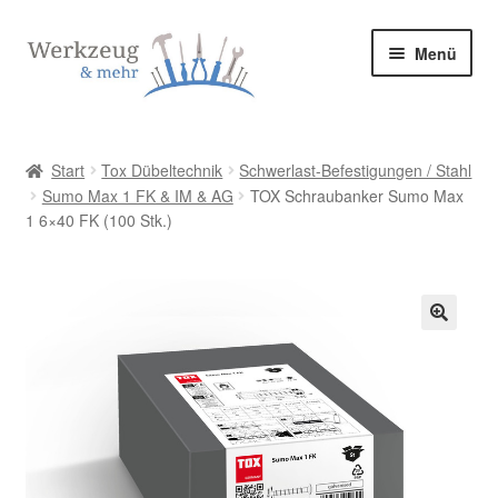
Zur
Zum
Menü
Navigation
Inhalt
springen
springen
Start
Start
Tox Dübeltechnik
Schwerlast-Befestigungen / Stahl
Sumo Max 1 FK & IM & AG
TOX Schraubanker Sumo Max
Allgemeine Geschäftsbedingungen
1 6×40 FK (100 Stk.)
Bestellung bestätigen & absenden
Cookie-Richtlinie (EU)
🔍
Datenschutzerklärung
Datenschutzerklärung
Homepage