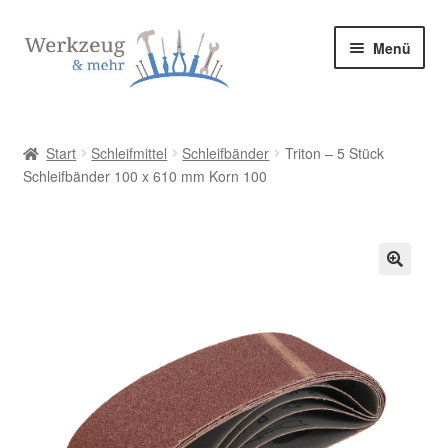
Zur
Zum
Menü
Navigation
Inhalt
springen
springen
Start
Start
Schleifmittel
Schleifbänder
Triton – 5 Stück
Schleifbänder 100 x 610 mm Korn 100
Allgemeine Geschäftsbedingungen
Bestellung bestätigen & absenden
Cookie-Richtlinie (EU)
🔍
Datenschutzerklärung
Datenschutzerklärung
Homepage