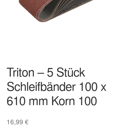
Impressum
Kasse
Kontakt
Mein Konto
Triton – 5 Stück
Über uns
Schleifbänder 100 x
Versand & Lieferung
610 mm Korn 100
Vertrag widerrufen
Warenkorb
16,99
€