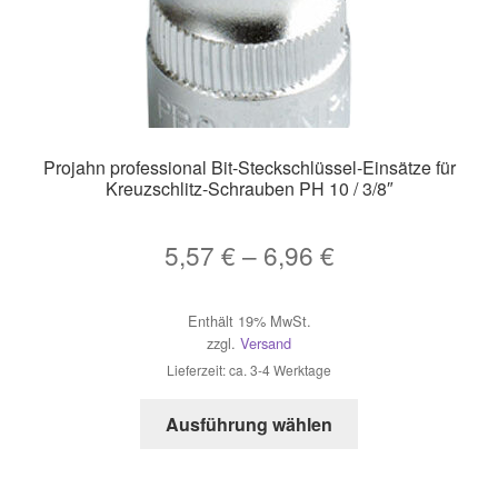
Projahn professional Bit-Steckschlüssel-Einsätze für
Kreuzschlitz-Schrauben PH 10 / 3/8″
Preisspanne:
5,57
€
–
6,96
€
5,57 €
Enthält 19% MwSt.
bis
zzgl.
Versand
6,96 €
Lieferzeit: ca. 3-4 Werktage
Dieses
Ausführung wählen
Produkt
weist
mehrere