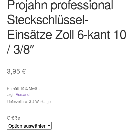
Projahn professional
Widerruf
Steckschlüssel-
Zahlungsweisen
Einsätze Zoll 6-kant 10
/ 3/8″
3,95
€
Enthält 19% MwSt.
zzgl.
Versand
Lieferzeit: ca. 3-4 Werktage
Größe