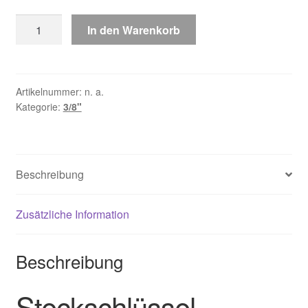
Projahn
In den Warenkorb
professional
Steckschlüssel-
Einsätze
Zoll
Artikelnummer:
n. a.
Kategorie:
3/8"
6-
kant
10
/
Beschreibung
3/8"
Menge
Zusätzliche Information
Beschreibung
Steckschlüssel-