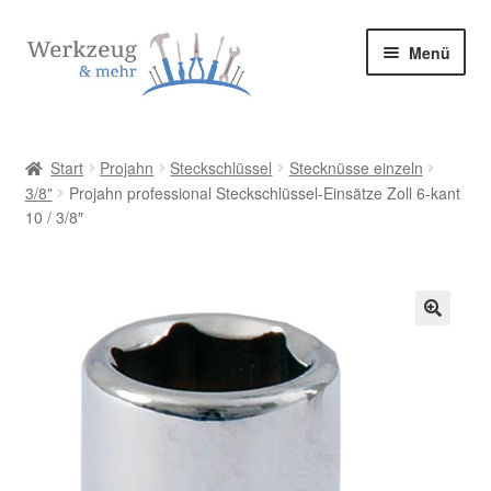
Zur
Zum
Menü
Navigation
Inhalt
springen
springen
Start
Start
Projahn
Steckschlüssel
Stecknüsse einzeln
3/8"
Projahn professional Steckschlüssel-Einsätze Zoll 6-kant
Allgemeine Geschäftsbedingungen
10 / 3/8″
Bestellung bestätigen & absenden
Cookie-Richtlinie (EU)
🔍
Datenschutzerklärung
Datenschutzerklärung
Homepage